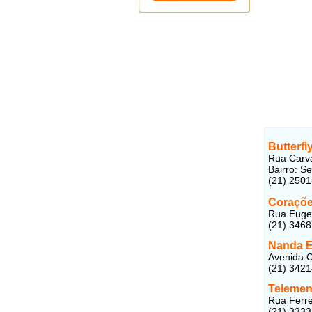
Butterf
Rua Carva
Bairro: S
(21) 250
Coraçõe
Rua Eugen
(21) 346
Nanda 
Avenida C
(21) 342
Telemen
Rua Ferre
(21) 333