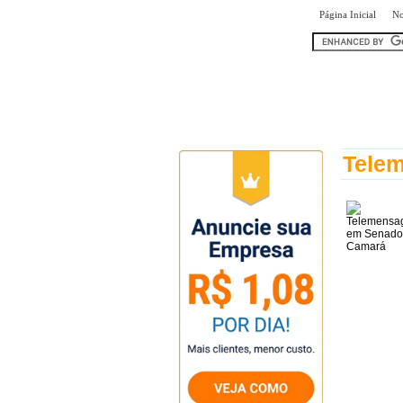
|
Página Inicial
No
encontr
Tele