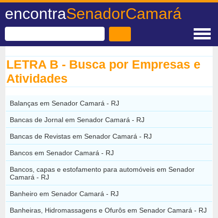
encontra
SenadorCamará
LETRA B - Busca por Empresas e
Atividades
Balanças em Senador Camará - RJ
Bancas de Jornal em Senador Camará - RJ
Bancas de Revistas em Senador Camará - RJ
Bancos em Senador Camará - RJ
Bancos, capas e estofamento para automóveis em Senador
Camará - RJ
Banheiro em Senador Camará - RJ
Banheiras, Hidromassagens e Ofurôs em Senador Camará - RJ