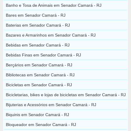
Banho e Tosa de Animais em Senador Camará - RJ
Bares em Senador Camará - RJ
Baterias em Senador Camará - RJ
Bazares e Armarinhos em Senador Camará - RJ
Bebidas em Senador Camará - RJ
Bebidas Finas em Senador Camará - RJ
Berçários em Senador Camará - RJ
Bibliotecas em Senador Camará - RJ
Bicicletas em Senador Camará - RJ
Bicicletarias, bikes e lojas de bicicletas em Senador Camará - RJ
Bijuterias e Acessórios em Senador Camará - RJ
Biquinis em Senador Camará - RJ
Bloqueador em Senador Camará - RJ