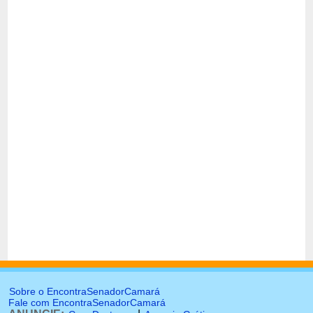
Sobre o EncontraSenadorCamará
Fale com EncontraSenadorCamará