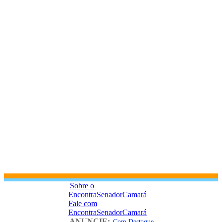
Sobre o
EncontraSenadorCamará
Fale com
EncontraSenadorCamará
ANUNCIE:
Com Destaque