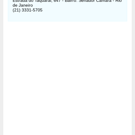
Estrada do Taquaral, 647 - Bairro: Senador Camará - Rio
de Janeiro
(21) 3331-5705