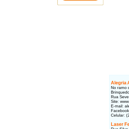
Alegria
No ramo d
Brinquedo
Rua Sever
Site: www
E-mail: a
Facebook
Celular: 
Laser F
Rua Silva