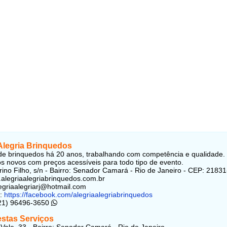
 Alegria Brinquedos
e brinquedos há 20 anos, trabalhando com competência e qualidade.
s novos com preços acessíveis para todo tipo de evento.
ino Filho, s/n - Bairro: Senador Camará - Rio de Janeiro - CEP: 2183
.alegriaalegriabrinquedos.com.br
legriaalegriarj@hotmail.com
:
https://facebook.com/alegriaalegriabrinquedos
(21) 96496-3650
estas Serviços
 Vale, 33 - Bairro: Senador Camará - Rio de Janeiro