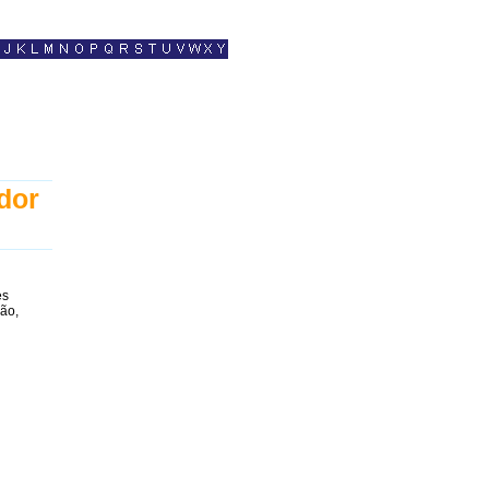
dor
es
ão,