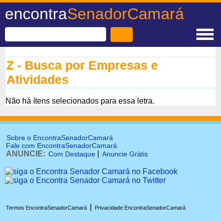
encontra
SenadorCamará
Z - Busca por Empresas e
Atividades
Não há ítens selecionados para essa letra.
Sobre o EncontraSenadorCamará
Fale com EncontraSenadorCamará
ANUNCIE:
|
Com Destaque
Anuncie Grátis
|
Termos EncontraSenadorCamará
Privacidade EncontraSenadorCamará