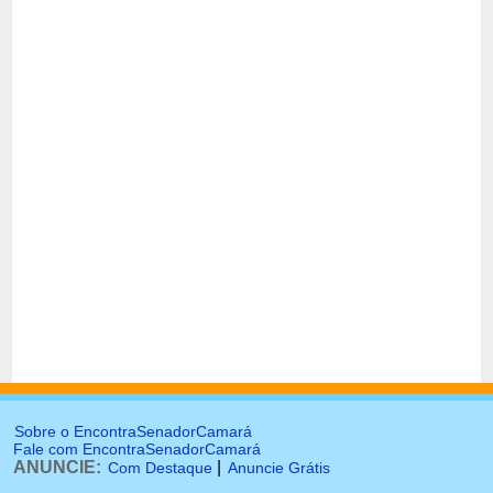
Sobre o EncontraSenadorCamará
Fale com EncontraSenadorCamará
ANUNCIE:
|
Com Destaque
Anuncie Grátis